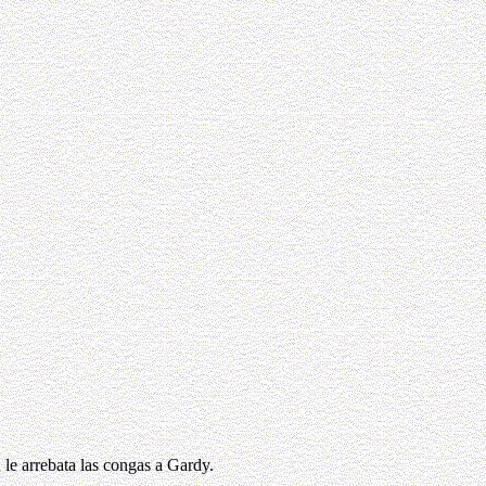
 le arrebata las congas a Gardy.