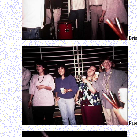
Brin
Pare