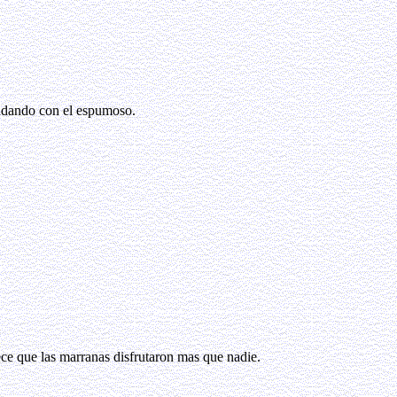
dando con el espumoso.
ce que las marranas disfrutaron mas que nadie.